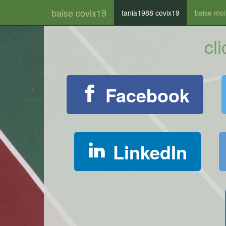
baise covix19
tania1988 covix19
baise moi
cl
Facebook
LinkedIn