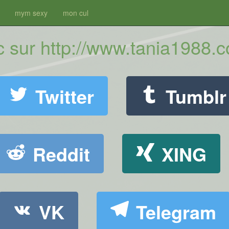
mym sexy
mon cul
ic sur http://www.tania1988.
Twitter
Tumblr
Reddit
XING
VK
Telegram