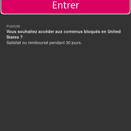
Tumblr
Entrer
Publicité
Pinterest
Vous souhaitez accéder aux contenus bloqués en United
States ?
Satisfait ou remboursé pendant 30 jours.
LinkedIn
Reddit